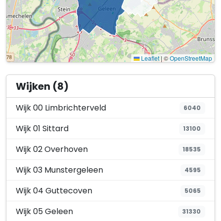
Leaflet
|
©
OpenStreetMap
Wijken (8)
Wijk 00 Limbrichterveld
6040
Wijk 01 Sittard
13100
Wijk 02 Overhoven
18535
Wijk 03 Munstergeleen
4595
Wijk 04 Guttecoven
5065
Wijk 05 Geleen
31330