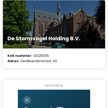
De Stormvogel Holding B.V.
KvK nummer:
14025605
Adres:
Geallieerdenstraat 46
ADVERTENTIE