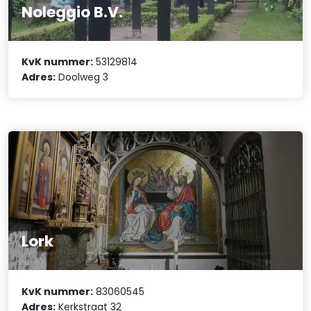
Noleggio B.V.
KvK nummer:
53129814
Adres:
Doolweg 3
Lork
KvK nummer:
83060545
Adres:
Kerkstraat 32