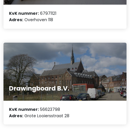
KvK nummer:
67971121
Adres:
Overhoven 118
Drawingboard B.V.
KvK nummer:
56623798
Adres:
Grote Looiersstraat 28