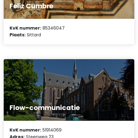
Feliz Cumbre
KvK nummer:
85346047
Plaats:
Sittard
Flow-communicatie
KvK nummer:
51914069
Adres:
Steenweg 23