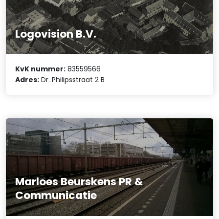
Logovision B.V.
KvK nummer:
83559566
Adres:
Dr. Philipsstraat 2 B
Marloes Beurskens PR &
Communicatie