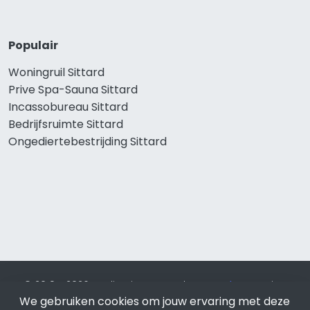
Populair
Woningruil Sittard
Prive Spa-Sauna Sittard
Incassobureau Sittard
Bedrijfsruimte Sittard
Ongediertebestrijding Sittard
© 2019 - 2026 Realisatie en SEO door
SEO-bureau
Lion
We gebruiken cookies om jouw ervaring met deze
Internet. Betaal alleen voor bewezen resultaten?
SEO