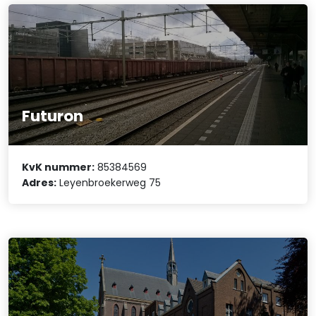
Futuron
KvK nummer:
85384569
Adres:
Leyenbroekerweg 75