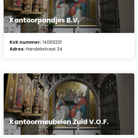
Kantoorpandjes B.V.
KvK nummer:
14069201
Adres:
Handelsstraat 34
Kantoormeubelen Zuid V.O.F.