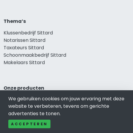
Thema’s
Klussenbedrijf Sittard
Notarissen Sittard
Taxateurs Sittard
Schoonmaakbedrijf Sittard
Makelaars Sittard
Onze producten
We gebruiken cookies om jouw ervaring met deze
Keuken Sittard
website te verbeteren, tevens om gerichte
Vca Sittard
advertenties te tonen.
Kledingwinkel Sittard
Website laten maken Sittard
ACCEPTEREN
Sportschool Sittard