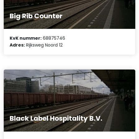
Big Rib Counter
KvK nummer:
68875746
Adres:
Rijksweg Noord 12
Black Label Hospitality B.V.