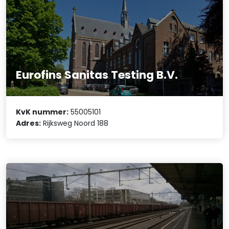
Eurofins Sanitas Testing B.V.
KvK nummer:
55005101
Adres:
Rijksweg Noord 188