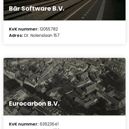
Bär Software B.V.
KvK nummer:
12055782
Adres:
Dr. Nolenslaan 157
Eurocarbon B.V.
KvK nummer:
63623641