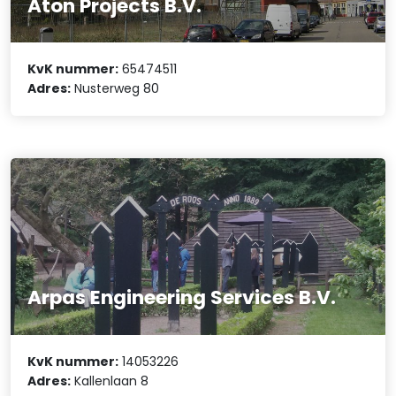
Aton Projects B.V.
KvK nummer:
65474511
Adres:
Nusterweg 80
Arpas Engineering Services B.V.
KvK nummer:
14053226
Adres:
Kallenlaan 8