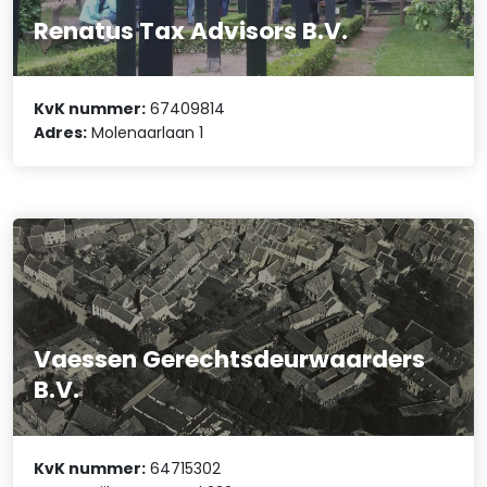
Renatus Tax Advisors B.V.
KvK nummer:
67409814
Adres:
Molenaarlaan 1
Vaessen Gerechtsdeurwaarders
B.V.
KvK nummer:
64715302