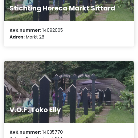
Stichting Horeca Markt Sittard
KvK nummer:
14092005
Adres:
Markt 28
V.O.F. Toko Elly
KvK nummer:
14035770