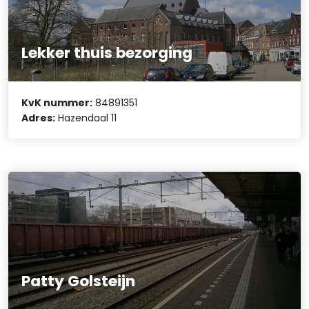
Lekker thuis bezorging
KvK nummer:
84891351
Adres:
Hazendaal 11
Patty Golsteijn