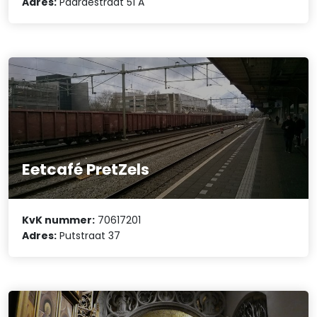
Adres:
Paardestraat 51 A
Eetcafé PretZels
KvK nummer:
70617201
Adres:
Putstraat 37