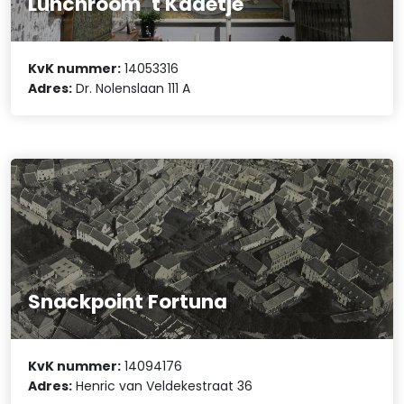
Lunchroom ´t Kadetje
KvK nummer:
14053316
Adres:
Dr. Nolenslaan 111 A
Snackpoint Fortuna
KvK nummer:
14094176
Adres:
Henric van Veldekestraat 36