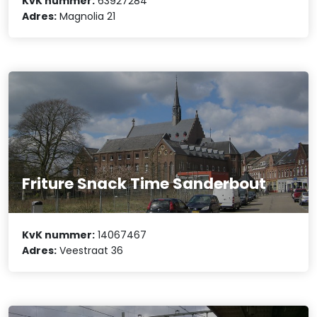
KvK nummer:
63927284
Adres:
Magnolia 21
Friture Snack Time Sanderbout
KvK nummer:
14067467
Adres:
Veestraat 36