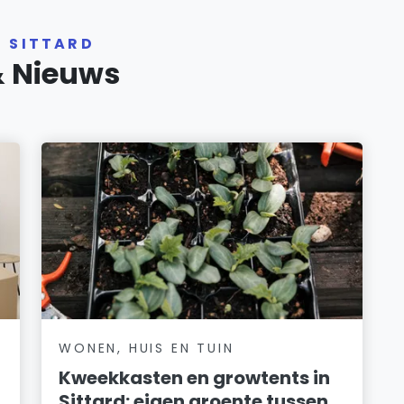
R SITTARD
& Nieuws
WONEN, HUIS EN TUIN
Kweekkasten en growtents in
Sittard: eigen groente tussen