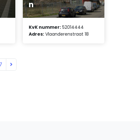
n
KvK nummer:
52014444
Adres:
Vlaanderenstraat 18
7