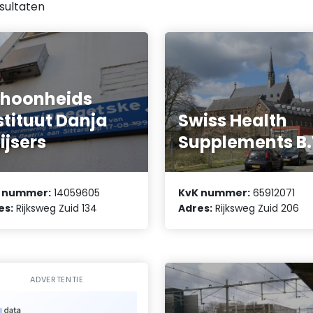
sultaten
hoonheids
stituut Danja
Swiss Health
ijsers
Supplements B.
 nummer:
14059605
KvK nummer:
65912071
es:
Rijksweg Zuid 134
Adres:
Rijksweg Zuid 206
ADVERTENTIE