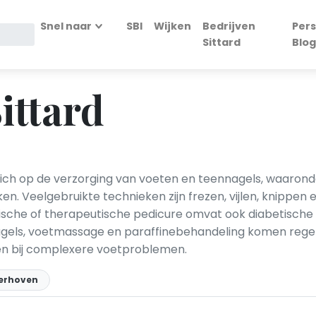
Snel naar
SBI
Wijken
Bedrijven
Pers
Sittard
Blog
ittard
ich op de verzorging van voeten en teennagels, waaronder
en. Veelgebruikte technieken zijn frezen, vijlen, knippen
dische of therapeutische pedicure omvat ook diabetisch
nagels, voetmassage en paraffinebehandeling komen rege
n bij complexere voetproblemen.
verhoven