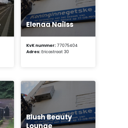
e
Elenaa Nailss
KvK nummer:
77075404
Adres:
Ericastraat 30
Blush Beauty
Lounge