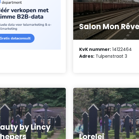
Salon Mon Rêv
KvK nummer:
14122464
Adres:
Tulpenstraat 3
auty by Lincy
hepers
Lorelei