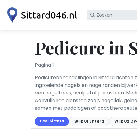
Zoek
op
bedrijfsnaam
of
Pedicure in S
KvK
nummer
Pagina 1
Pedicurebehandelingen in Sittard richten z
ingroeiende nagels en nagelranden bijwerk
een nagelfrees, scalpel of puimsteen. Me
Aanvullende diensten zoals nagellak, gel
samen met podologen of podotherapeute
Heel Sittard
Wijk 01 Sittard
Wijk 02 O