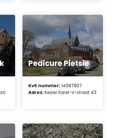
jk
Pedicure Pietsie
KvK nummer:
14097837
str
Adres:
Keizer Karel-V-straat 43