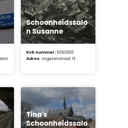
Schoonheidssalo
n Susanne
KvK nummer:
50612913
ëstr
Adres:
Vogezenstraat 13
Tina's
Schoonheidssalo