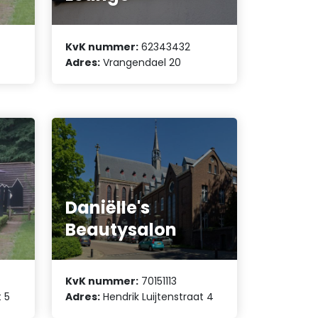
KvK nummer:
62343432
7
Adres:
Vrangendael 20
Daniëlle's
Beautysalon
KvK nummer:
70151113
t 5
Adres:
Hendrik Luijtenstraat 4