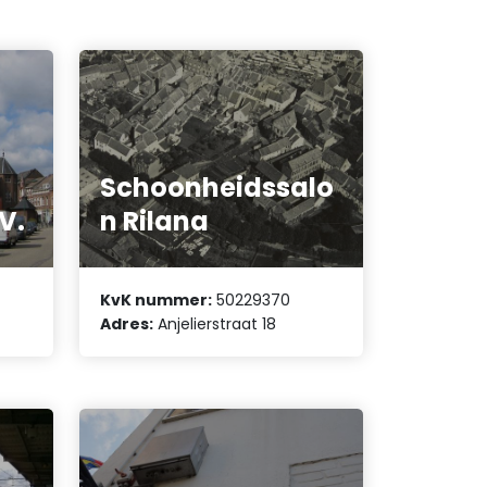
Schoonheidssalo
V.
n Rilana
KvK nummer:
50229370
Adres:
Anjelierstraat 18