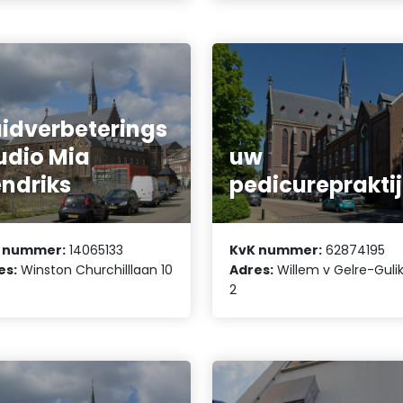
idverbeterings
udio Mia
uw
ndriks
pedicureprakti
 nummer:
14065133
KvK nummer:
62874195
es:
Winston Churchilllaan 10
Adres:
Willem v Gelre-Gulik
2