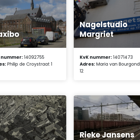
Nagelstudio
axibo
Margriet
 nummer:
14092755
KvK nummer:
14071473
es:
Philip de Croystraat 1
Adres:
Maria van Bourgondi
12
Rieke Jansens