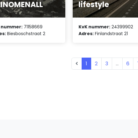
HINOMENALL
lifestyle
 nummer:
71158669
KvK nummer:
24399902
es:
Biesboschstraat 2
Adres:
Finlandstraat 21
1
2
3
...
6