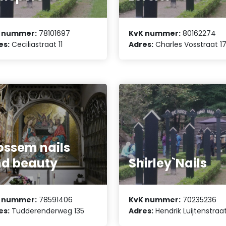
 nummer:
78101697
KvK nummer:
80162274
es:
Ceciliastraat 11
Adres:
Charles Vosstraat 1
ossem nails
d beauty
Shirley`Nails
 nummer:
78591406
KvK nummer:
70235236
es:
Tudderenderweg 135
Adres:
Hendrik Luijtenstraa