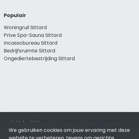
Populair
Woningruil Sittard
Prive Spa-Sauna Sittard
Incassobureau Sittard
Bedrijfsruimte Sittard
Ongediertebestrijding Sittard
© 2019 - 2026 Realisatie en SEO door
SEO-bureau
Lion
Internet. Betaal alleen voor bewezen resultaten?
SEO
We gebruiken cookies om jouw ervaring met deze
optimalisatie No Cure No Pay
.
Sittard
is onderdeel van Lion
website te verbeteren, tevens om gerichte