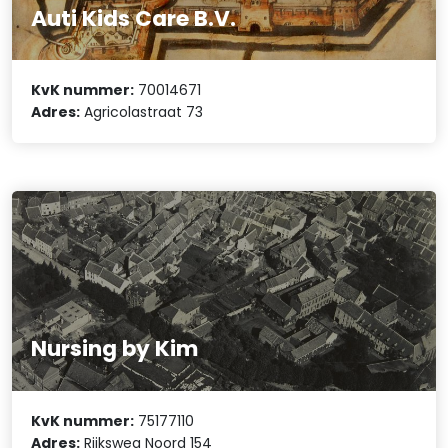
Auti Kids Care B.V.
KvK nummer:
70014671
Adres:
Agricolastraat 73
Nursing by Kim
KvK nummer:
75177110
Adres:
Rijksweg Noord 154