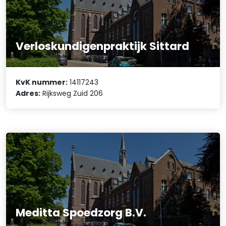
Verloskundigenpraktijk Sittard
KvK nummer:
14117243
Adres:
Rijksweg Zuid 206
Meditta Spoedzorg B.V.