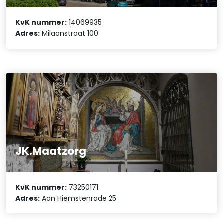
KvK nummer:
14069935
Adres:
Milaanstraat 100
JK.Maatzorg
KvK nummer:
73250171
Adres:
Aan Hiemstenrade 25