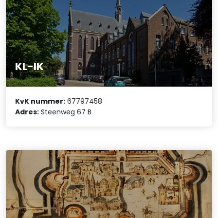
KL-IK
KvK nummer:
67797458
Adres:
Steenweg 67 B