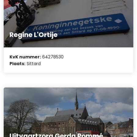
Regine L'Ortije
KvK nummer:
64278530
Plaats:
Sittard
Uitvaartzorg Gerda Pommé