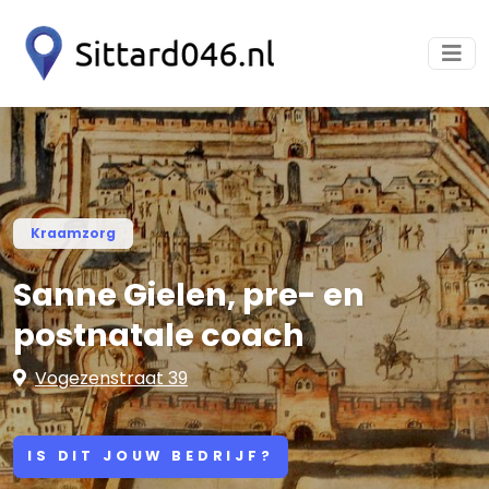
Kraamzorg
Sanne Gielen, pre- en
postnatale coach
Vogezenstraat 39
IS DIT JOUW BEDRIJF?