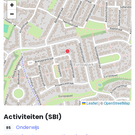
+
−
Leaflet
|
©
OpenStreetMap
Activiteiten (SBI)
Onderwijs
85