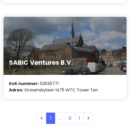
SABIC Ventures B.V.
KvK nummer:
52636771
Adres:
Strawinskylaan 1475 WTC Tower Ten
1
...
0
1