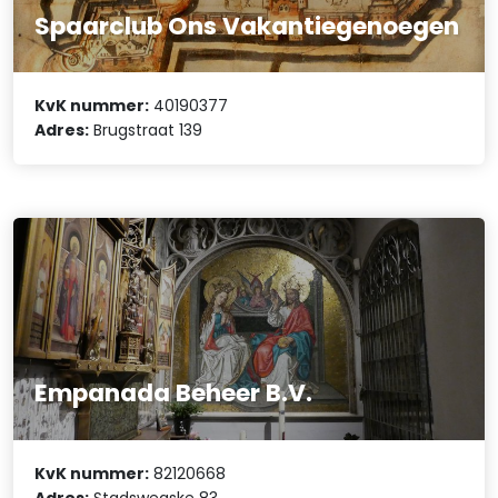
Spaarclub Ons Vakantiegenoegen
KvK nummer:
40190377
Adres:
Brugstraat 139
Empanada Beheer B.V.
KvK nummer:
82120668
Adres:
Stadswegske 83