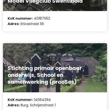
Model Vliegclub Swentibold
KvK nummer:
40187052
Adres:
Ericastraat 55
Stichting primair openbaar
onderwijs, School en
samenwerking (prooSes)
KvK nummer:
14064294
Adres:
Burg. Schrijenstraat 1