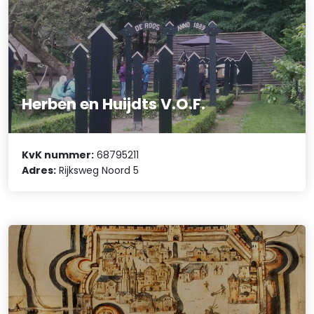
Herben en Huijdts V.O.F.
KvK nummer:
68795211
Adres:
Rijksweg Noord 5