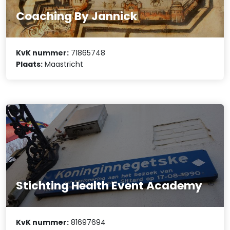
Coaching By Jannick
KvK nummer:
71865748
Plaats:
Maastricht
Stichting Health Event Academy
KvK nummer:
81697694