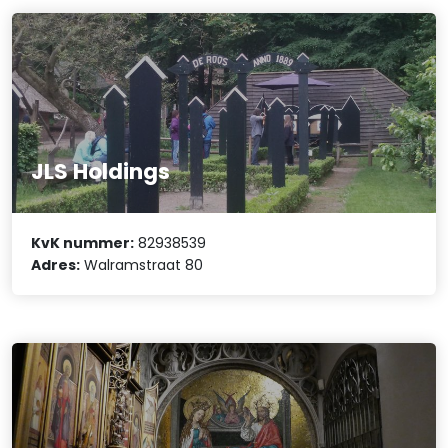
JLS Holdings
KvK nummer:
82938539
Adres:
Walramstraat 80