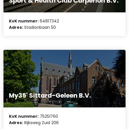
Sport & Health Club Carperion B.V.
KvK nummer:
64817342
Adres:
Stadionbaan 50
My35' Sittard-Geleen B.V.
KvK nummer:
75251760
Adres:
Rijksweg Zuid 206