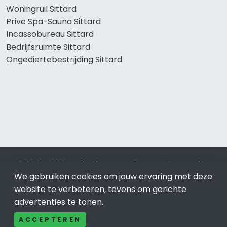
Woningruil Sittard
Prive Spa-Sauna Sittard
Incassobureau Sittard
Bedrijfsruimte Sittard
Ongediertebestrijding Sittard
© 2019 - 2026 Realisatie en SEO door
SEO-bureau
Lion
We gebruiken cookies om jouw ervaring met deze
Internet. Betaal alleen voor bewezen resultaten?
SEO
optimalisatie No Cure No Pay
.
Sittard
is onderdeel van Lion
website te verbeteren, tevens om gerichte
Internet.
advertenties te tonen.
Beeldcredits
ACCEPTEREN