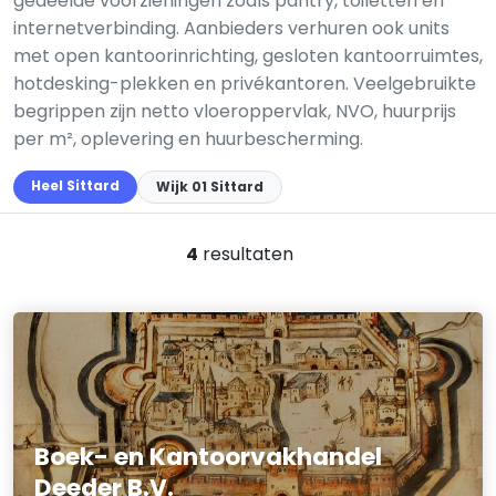
gedeelde voorzieningen zoals pantry, toiletten en
internetverbinding. Aanbieders verhuren ook units
met open kantoorinrichting, gesloten kantoorruimtes,
hotdesking-plekken en privékantoren. Veelgebruikte
begrippen zijn netto vloeroppervlak, NVO, huurprijs
per m², oplevering en huurbescherming.
Heel Sittard
Wijk 01 Sittard
4
resultaten
Boek- en Kantoorvakhandel
Deeder B.V.