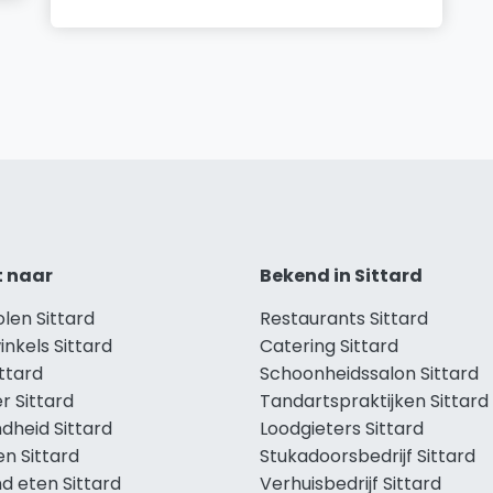
t naar
Bekend in Sittard
olen Sittard
Restaurants Sittard
inkels Sittard
Catering Sittard
ittard
Schoonheidssalon Sittard
r Sittard
Tandartspraktijken Sittard
dheid Sittard
Loodgieters Sittard
en Sittard
Stukadoorsbedrijf Sittard
d eten Sittard
Verhuisbedrijf Sittard