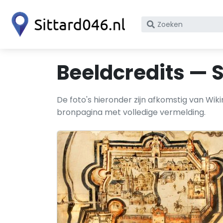
Zoek
op
bedrijfsnaam
of
Beeldcredits — S
KvK
nummer
De foto's hieronder zijn afkomstig van Wi
bronpagina met volledige vermelding.