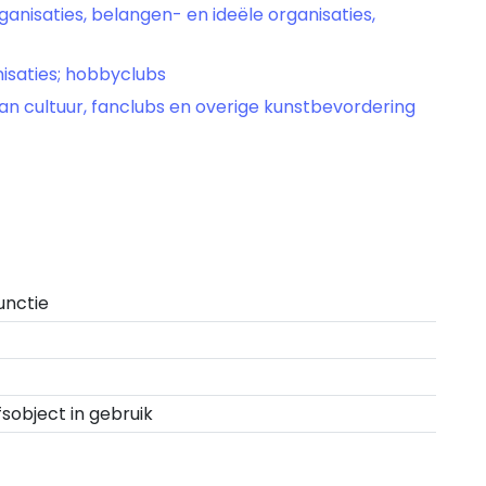
anisaties, belangen- en ideële organisaties,
isaties; hobbyclubs
an cultuur, fanclubs en overige kunstbevordering
unctie
fsobject in gebruik