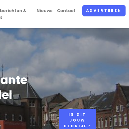
berichten &
Nieuws
Contact
ADVERTEREN
s
Dante
del
IS DIT
JOUW
BEDRIJF?