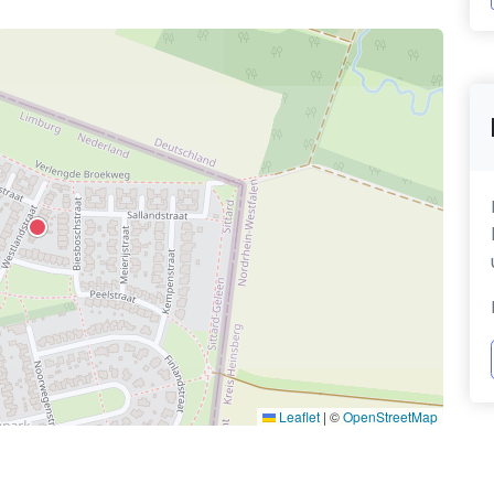
Leaflet
|
©
OpenStreetMap