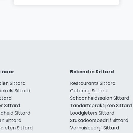
t naar
Bekend in Sittard
olen Sittard
Restaurants Sittard
inkels Sittard
Catering Sittard
ittard
Schoonheidssalon Sittard
r Sittard
Tandartspraktijken Sittard
dheid Sittard
Loodgieters Sittard
en Sittard
Stukadoorsbedrijf Sittard
d eten Sittard
Verhuisbedrijf Sittard