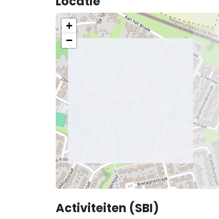
Locatie
+
−
Activiteiten (SBI)