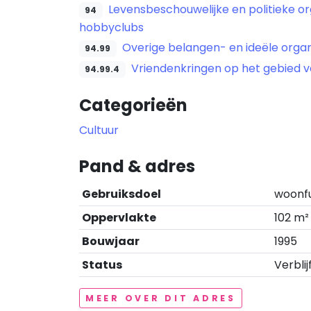
Levensbeschouwelijke en politieke org
94
hobbyclubs
Overige belangen- en ideële organ
94.99
Vriendenkringen op het gebied v
94.99.4
Categorieën
Cultuur
Pand & adres
Gebruiksdoel
woonf
Oppervlakte
102 m²
Bouwjaar
1995
Status
Verblij
MEER OVER DIT ADRES