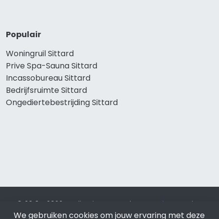
Populair
Woningruil Sittard
Prive Spa-Sauna Sittard
Incassobureau Sittard
Bedrijfsruimte Sittard
Ongediertebestrijding Sittard
© 2019 - 2026 Realisatie en SEO door
SEO-bureau
Lion
We gebruiken cookies om jouw ervaring met deze
Internet. Betaal alleen voor bewezen resultaten?
SEO