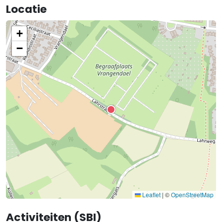
Locatie
+
−
Leaflet
|
©
OpenStreetMap
Activiteiten (SBI)