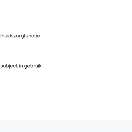
heidszorgfunctie
²
fsobject in gebruik