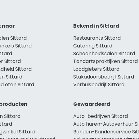
t naar
Bekend in Sittard
olen Sittard
Restaurants Sittard
inkels Sittard
Catering Sittard
ittard
Schoonheidssalon Sittard
r Sittard
Tandartspraktijken Sittard
dheid Sittard
Loodgieters Sittard
en Sittard
Stukadoorsbedrijf Sittard
d eten Sittard
Verhuisbedrijf Sittard
producten
Gewaardeerd
n Sittard
Auto-bedrijven Sittard
ttard
Auto huren-Autoverhuur Si
gwinkel Sittard
Banden-Bandenservice Sit