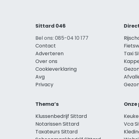
Sittard 046
Direc
Bel ons: 085-04 10 177
Rijsch
Contact
Fietsw
Adverteren
Taxi S
Over ons
Kappe
Cookieverklaring
Gezon
Avg
Afvall
Privacy
Gezon
Thema’s
Onze 
Klussenbedrijf Sittard
Keuke
Notarissen Sittard
Vca Si
Taxateurs Sittard
Kledin