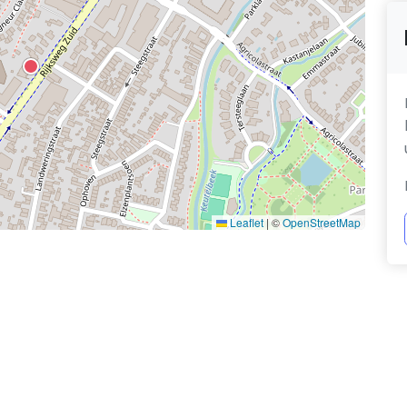
Leaflet
|
©
OpenStreetMap