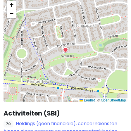
+
−
Leaflet
|
©
OpenStreetMap
Activiteiten (SBI)
Holdings (geen financiële), concerndiensten
70