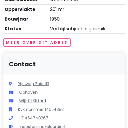
Oppervlakte
201 m²
Bouwjaar
1950
Status
Verblijfsobject in gebruik
MEER OVER DIT ADRES
Contact
Rijksweg Zuid 113
Ophoven
Wijk 01 Sittard
KvK nummer 14054383
+31464748267
meestersmakelaardij.nl